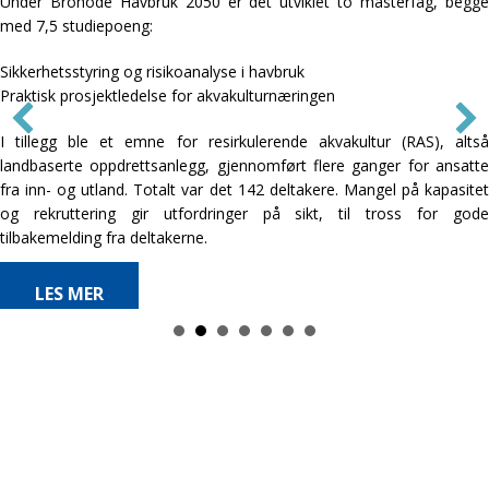
Prosjektet har jobbet systematisk med å fasilitere nærings-ph.d. som
verktøy for å bygge kompetanse inn i havbruksbransjen. Det har
direkte eller indirekte medført til totalt 15 kandidater (10 ved NTNU
og 5 ved andre universiteter) i havbruksbedrifter, og ca. 5 pågående
initiativer. Interessen for prosjektets informasjonsmøter om
ordningen økte betraktelig fra starten av prosjektet og frem til
midlene tok slutt.
LES MER